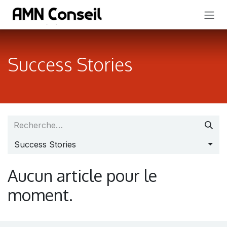
SE RENDRE AU CONTENU
Success Stories
Success Stories
Aucun article pour le
moment.