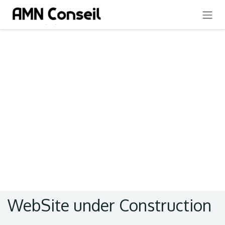
SE RENDRE AU CONTENU
WebSite under Construction